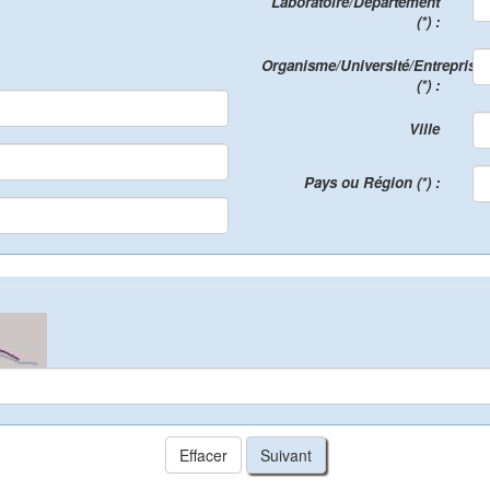
Laboratoire/Département
(*) :
Organisme/Université/Entreprise
(*) :
Ville
Pays ou Région (*) :