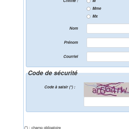
Civilité :
M
Mme
Mx
Nom
Prénom
Courriel
Code de sécurité
Code à saisir (*) :
(*) : champ obligatoire