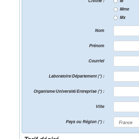
Civilité :
M
Mme
Mx
Nom
Prénom
Courriel
Laboratoire/Département (*) :
Organisme/Université/Entreprise (*) :
Ville
Pays ou Région (*) :